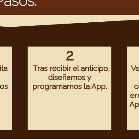
2
ta
Tras recibir el anticipo,
Ve
diseñamos y
os
programamos la App.
c
er
Ap